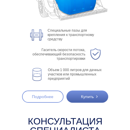
КОНСУЛЬТАЦИЯ
СПЕЦИАЛИСТА
Если у вас остались вопросы, подойдет ли
емкость под вашу задачу
То вам нужна консультация нашего специалиста
Оставьте свои
контактные данные
наш специалист перезвонит в течение
15 минут
и проконсультирует
Выберите удобный способ связи