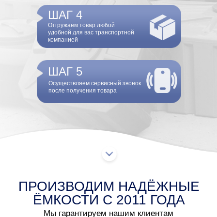
ЁМКОСТИ С 2011 ГОДА
Мы гарантируем нашим клиентам
долговечность баков для воды RusTerra
Производство RusTerra
Завод плаcтиковых баков и труб RusTerra
основан в 2011 году в Иркутске.
Мы производим пластиковые баки для хранения
и транспортировки питьевой и технической воды,
сыпучих и жидких пищевых продуктов. Наши
емкости широко используются как частными
лицами на дачных участках, так и крупными
промышленными предприятиями.
Сегодня мы производим емкости от 200 до 7 000
литров, баки для душа и специализированные
АВТО-емкости. Наши баки изготавливаются из
высококачественного сырья без добавления
продуктов вторичной переработки. Наши
производственные мощности позволяют
производить емкости по индивидуальным
заказам клиентов.
Наша торговая марка "RusTerra" является