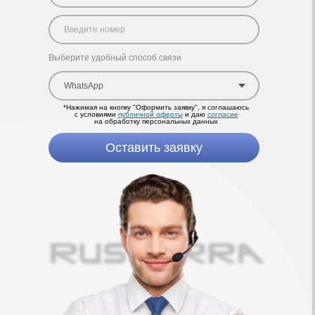
Дмитрий
Специалист с 6-летним опытом
работы с инженерным оборудованием
+7 (800) 250-38-37
sale@novator38.ru
Россия, г. Иркутск,