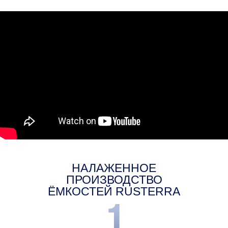
Высококачественное сырье
Емкости изготавливаются из пищевого,
светостабилизированного, химически-стойкого
полиэтилена средней плотности в
соответствии с ТУ 2291-002-6118613-2013.
Современное оборудование
Технология производства позволяет
получать изделия любых форм и размеров,
которые обладают прочным цельнолитым
корпусом без швов, что гарантирует 100%
надежность и герметичность резервуара.
Толщина стенки бака может быть
изготовлена под индивидуальные
требования клиента.