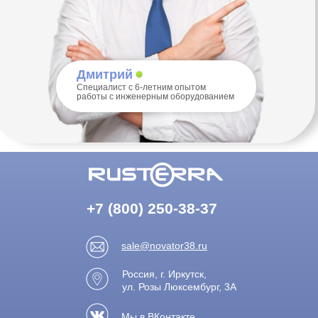
ул. Розы Люксембург, 3А
Мы в ВКонтакте
Пользовательское соглашение
Заказать звонок
Дорожные
Труба и
Якорная
Баки для воды
блоки
фитинги
скоба
Все права защищены ©
RusTerra®
Tilda
Made on