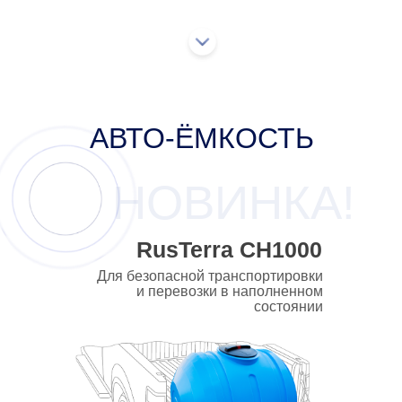
Специальные пазы для
крепления к транспортному
средству
Гаситель скорости потока,
обеспечивающий безопасность
транспортировки
Объем 1 000 литров для дачных
участков или промышленных
предприятий
Подробнее
Купить