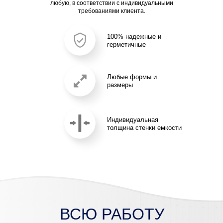
ВСЮ РАБОТУ
МЫ БЕРЕМ НА
СЕБЯ
Основные 5 шагов
ШАГ 1
Вы оставляете заявку, с вами
связывается наш опытный
специалист
ШАГ 2
Узнаем о ваших предпочтениях,
ожиданиях и бюджете
ШАГ 3
Оформляем выбранный заказ
и подтверждаем его. Получаем