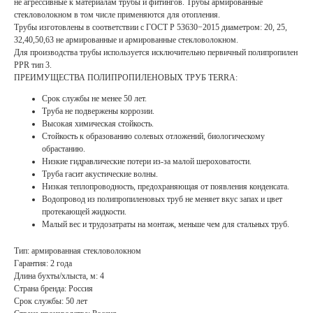
не агрессивные к материалам трубы и фитингов. Трубы армированные
стекловолокном в том числе применяются для отопления.
Трубы изготовлены в соответствии с ГОСТ Р 53630−2015 диаметром: 20, 25,
32,40,50,63 не армированные и армированные стекловолокном.
Для производства трубы используется исключительно первичный полипропилен
PPR тип 3.
ПРЕИМУЩЕСТВА ПОЛИПРОПИЛЕНОВЫХ ТРУБ TERRA:
Срок службы не менее 50 лет.
Труба не подвержены коррозии.
Высокая химическая стойкость.
Стойкость к образованию солевых отложений, биологическому
обрастанию.
Низкие гидравлические потери из-за малой шероховатости.
Труба гасит акустические волны.
Низкая теплопроводность, предохраняющая от появления конденсата.
Водопровод из полипропиленовых труб не меняет вкус запах и цвет
протекающей жидкости.
Малый вес и трудозатраты на монтаж, меньше чем для стальных труб.
Тип: армированная стекловолокном
Гарантия: 2 года
Длина бухты/хлыста, м: 4
Страна бренда: Россия
Срок службы: 50 лет