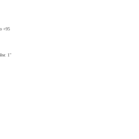
до +95
йм: 1"