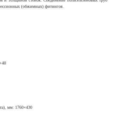
ом и толщиной стенок. Соединение полиэтиленовых труб
рессионных (обжимных) фитингов.
 +40
та), мм: 1760×430