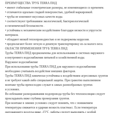
ПРЕИМУЩЕСТВА ТРУБ TERRA ПНД
• имеют стабильные геометрические размеры, не изменяющиеся со временем.
• отличаются идеально гладкой поверхностью, удобной маркировкой.
• трубы не изменяют вкусовых качеств воды.
• соответствуют требованиям экологической, бактериологической
и гигиенической безопасности .
• устойчивы к механическим воздействиям благодаря вязкости и упругости
материала.
• обладают низкой теплопроводностью и не подвержены коррозии.
• предполагают более легкую и дешевую транспортировку из-за малого веса.
ОБЛАСТИ ПРИМЕНЕНИЯ ТРУБ TERRA ПНД
Трубы TERRA ПНД предназначены для использования в системах наружного
и внутреннего водоснабжения питьевой и хозяйственной воды.
Наружное водоснабжение
При использовании трубы TERRA ПНД для наружного водоснабжения
необходимо учитывать воздействие внешних факторов.
Трубы TERRA ПНД химически устойчивы к воздействиям агрессивных грунтов
и не требуют какой-либо специальной защиты. При грамотно выполненном
монтаже трубы превосходно служат в самых разнообразных грунтах
и условиях.
Во избежание размораживания водопровода трубы без теплоизоляции следует
прокладывать ниже глубины промерзания грунтов.
При монтаже в зимних условиях следует помнить, что с понижением
температуры снижается и ударная вязкость пластмасс. Если температура
окружающего воздуха ниже -15°С, работы следует выполнять с особой