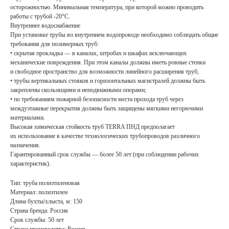
осторожностью. Минимальная температура, при которой можно проводить
работы с трубой -20°С.
Внутреннее водоснабжение
При установке трубы во внутреннем водопроводе необходимо соблюдать общие
требования для полимерных труб:
• скрытая прокладка — в каналах, штробах и шкафах исключающих
механические повреждения. При этом каналы должны иметь ровные стенки
и свободное пространство для возможности линейного расширения труб;
• трубы вертикальных стояков и горизонтальных магистралей должны быть
закреплены скользящими и неподвижными опорами;
• по требованиям пожарной безопасности места прохода труб через
междуэтажные перекрытия должны быть защищены мягкими негорючими
материалами.
Высокая химическая стойкость труб TERRA ПНД предполагает
их использование в качестве технологических трубопроводов различного
назначения.
Гарантированный срок службы — более 50 лет (при соблюдении рабочих
характеристик).
Тип: труба полиэтиленовая
Материал: полиэтилен
Длина бухты/хлыста, м: 150
Страна бренда: Россия
Срок службы: 50 лет