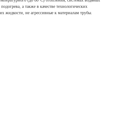
емпературного (до 80°С) отопления, системах водяных
 подогрева, а также в качестве технологических
х жидкости, не агрессивные к материалам трубы.