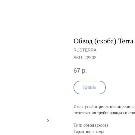
Обвод (скоба) Terr
RUSTERRA
SKU:
22902
67
р.
Купить
Изогнутый отрезок полипропилен
пересечения трубопровода со ст
Тип: обвод (скоба)
Гарантия: 2 года