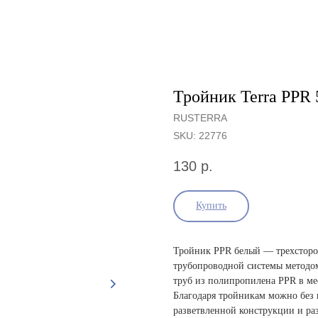
Тройник Terra PPR
RUSTERRA
SKU:
22776
130
р.
Купить
Тройник PPR белый — трехстор
трубопроводной системы методом
труб из полипропилена PPR в мес
Благодаря тройникам можно без
разветвленной конструкции и ра