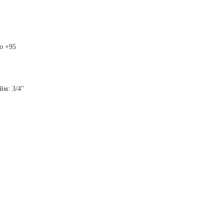
до +95
йм: 3/4"