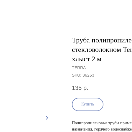
Труба полипропиле
стекловолокном Terr
хлыст 2 м
TERRA
SKU:
36253
135
р.
Купить
Полипропиленовые трубы примен
назначения, горячего водоснабже