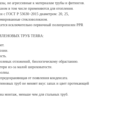
зы, не агрессивные к материалам трубы и фитингов.
ном в том числе применяются для отопления.
ии с ГОСТ Р 53630−2015 диаметром: 20, 25,
армированные стекловолокном.
зуется исключительно первичный полипропилен PPR
ЛЕНОВЫХ ТРУБ TERRA:
ет.
озии.
сть.
солевых отложений, биологическому обрастанию.
тери из-за малой шероховатости.
волны.
 предохраняющая от появления конденсата.
еновых труб не меняет вкус запах и цвет протекающей
на монтаж, меньше чем для стальных труб.