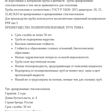
не агрессивные к материалам трубы и фитингов. Трубы армированные
стекловолокном в том числе применяются для отопления.
Трубы изготовлены в соответствии с ГОСТ Р 53630−2015 диаметром: 20, 25,
32,40,50,63 не армированные и армированные стекловолокном.
Для производства трубы используется исключительно первичный полипропилен
PPR тип 3.
ПРЕИМУЩЕСТВА ПОЛИПРОПИЛЕНОВЫХ ТРУБ TERRA:
Срок службы не менее 50 лет.
Труба не подвержены коррозии.
Высокая химическая стойкость.
Стойкость к образованию солевых отложений, биологическому
обрастанию.
Низкие гидравлические потери из-за малой шероховатости.
Труба гасит акустические волны.
Низкая теплопроводность, предохраняющая от появления конденсата.
Водопровод из полипропиленовых труб не меняет вкус запах и цвет
протекающей жидкости.
Малый вес и трудозатраты на монтаж, меньше чем для стальных труб.
Тип: армированная стекловолокном
Гарантия: 2 года
Длина бухты/хлыста, м: 4
Страна бренда: Россия
Срок службы: 50 лет