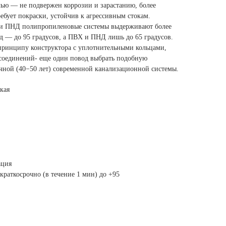
ью — не подвержен коррозии и зарастанию, более
ребует покраски, устойчив к агрессивным стокам.
 и ПНД полипропиленовые системы выдерживают более
д — до 95 градусов, а ПВХ и ПНД лишь до 65 градусов.
принципу конструктора с уплотнительными кольцами,
соединений- еще один повод выбрать подобную
чной (40−50 лет) современной канализационной системы.
кая
ация
 краткосрочно (в течение 1 мин) до +95